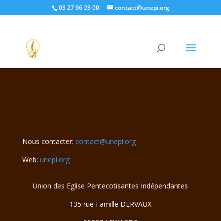
03 27 96 23 00
contact@unepi.org
Sorry, but you do not have permission to view this content.
Nous contacter:
contact@unepi.org
Web:
unepi.org
Union des Eglise Pentecotisantes Indépendantes
135 rue Famille DERVAUX