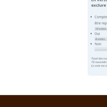
exclure
Compte t
être re
10
votes
Oui
4
votes
Non
Total des vo
10 novembr
Le vote est c