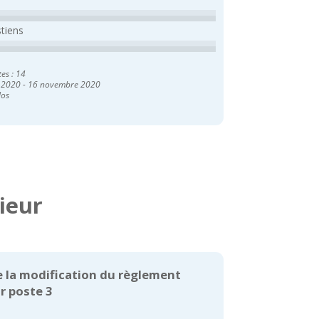
stiens
tes : 14
 2020
-
16 novembre 2020
los
ieur
de la modification du règlement
r poste 3