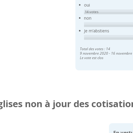
oui
14
votes
non
Je m’abstiens
Total des votes : 14
9 novembre 2020
-
16 novembre
Le vote est clos
glises non à jour des cotisatio
En vertu