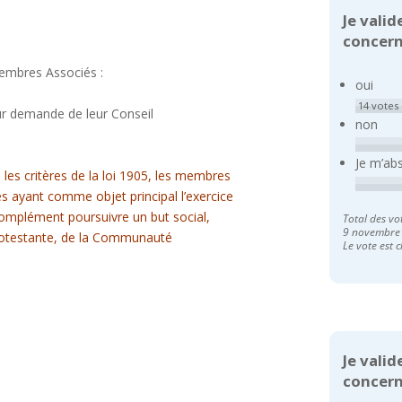
Je valid
concerna
embres Associés :
oui
14
votes
sur demande de leur Conseil
non
Je m’ab
es critères de la loi 1905, les membres
s ayant comme objet principal l’exercice
 complément poursuivre un but social,
Total des vo
9 novembre
 protestante, de la Communauté
Le vote est c
Je valid
concerna