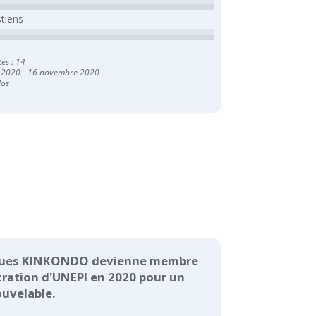
stiens
tes : 14
 2020
-
16 novembre 2020
los
N
cques KINKONDO devienne membre
tration d'UNEPI en 2020 pour un
uvelable.