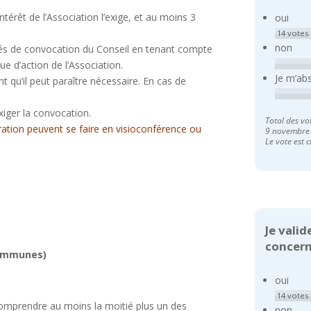
ntérêt de l’Association l’exige, et au moins 3
oui
14
votes
non
ités de convocation du Conseil en tenant compte
e d’action de l’Association.
Je m’ab
t qu’il peut paraître nécessaire. En cas de
iger la convocation.
Total des vo
ration peuvent se faire en visioconférence ou
9 novembre
Le vote est c
Je valid
concerna
communes)
oui
14
votes
 comprendre au moins la moitié plus un des
non