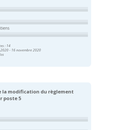
stiens
tes : 14
 2020
-
16 novembre 2020
los
de la modification du règlement
r poste 5