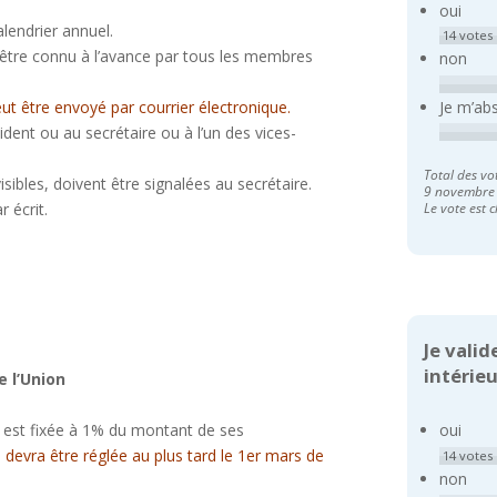
oui
alendrier annuel.
14
votes
 être connu à l’avance par tous les membres
non
peut être envoyé par courrier électronique.
Je m’ab
dent ou au secrétaire ou à l’un des vices-
Total des vo
isibles, doivent être signalées au secrétaire.
9 novembre
 écrit.
Le vote est c
Je vali
intérieu
e l’Union
 est fixée à 1% du montant de ses
oui
i devra être réglée au plus tard le 1er mars de
14
votes
non