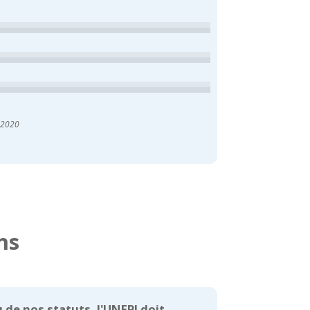
 2020
ns
 de nos statuts, l'UNEPI doit